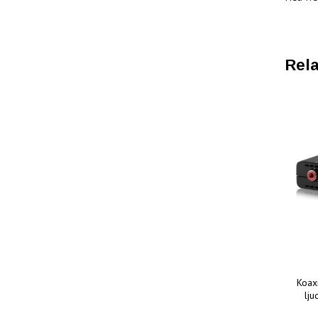
Rela
Koaxi
lj