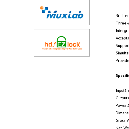
Bi-dire
Three-w
Intergr
Accepts
Support
Simulta
Provide
Specifi
Input1 x
Outputs1
PowerDC
Dimens
Gross 
Net. W