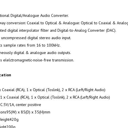
ctional Digital/Analogue Audio Converter.
ay conversion: Coaxial to Optical & Analogue: Optical to Coaxial & Analo
ated digital interpolator filter and Digital-to-Analog Converter (DAC).
 uncompressed digital stereo audio input.
s sample rates from 16 to 100kHz.
neously digital & analogue audio outputs.
s elelctromagnetic-noise-free transmission.
cation
 Coaxial (RCA), 1 x Optical (Toslink), 2 x RCA (Left/Right Audio)
 x Coaxial (RCA), 1 x Optical (Toslink), 2 x RCA (Left/Right Audio)
.5V/1A, center positive
ions95(W) x 85(D) x 35(H)mm
Weight420g
eight200g