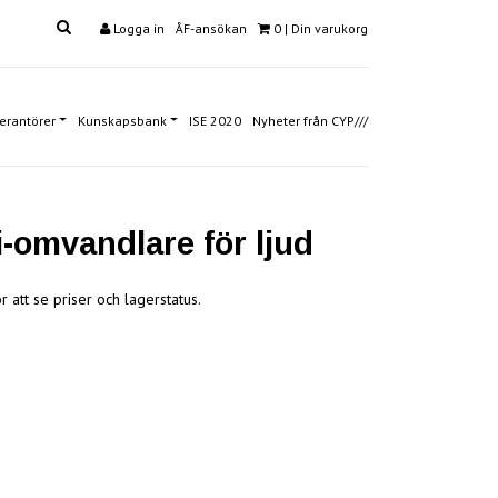
Logga in
ÅF-ansökan
0
| Din varukorg
erantörer
Kunskapsbank
ISE 2020
Nyheter från CYP///
i-omvandlare för ljud
r att se priser och lagerstatus.