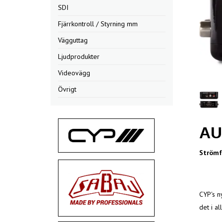
SDI
Fjärrkontroll / Styrning mm
Vägguttag
Ljudprodukter
Videovägg
Övrigt
AU
Strömf
CYP's n
det i a