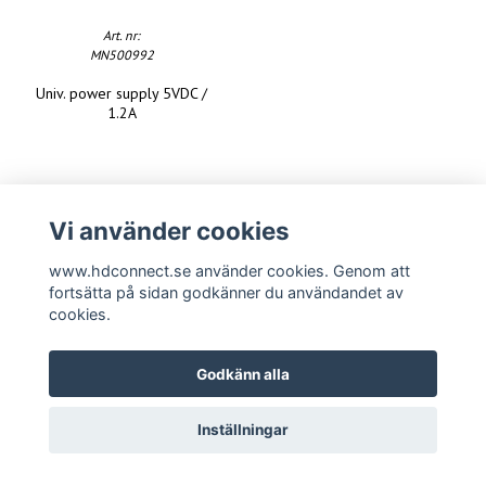
Art. nr:
MN500992
Univ. power supply 5VDC /
1.2A
Vi använder cookies
www.hdconnect.se använder cookies. Genom att
fortsätta på sidan godkänner du användandet av
cookies.
Godkänn alla
Inställningar
Copyright www.hdconnect.se 2026 -
Powered by Quickbutik