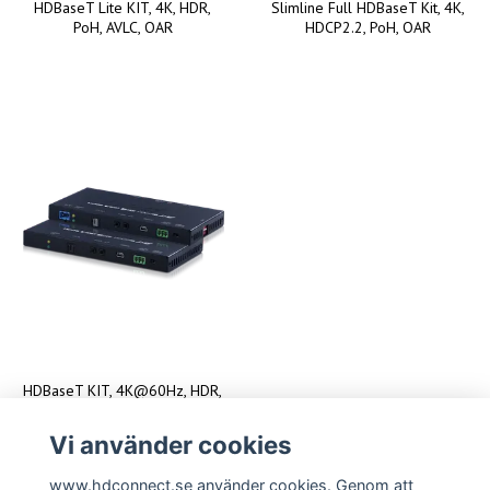
HDBaseT Lite KIT, 4K, HDR,
Slimline Full HDBaseT Kit, 4K,
PoH, AVLC, OAR
HDCP2.2, PoH, OAR
HDBaseT KIT, 4K@60Hz, HDR,
PoH, AVLC, OAR, 100Mbit/s data
Vi använder cookies
www.hdconnect.se använder cookies. Genom att