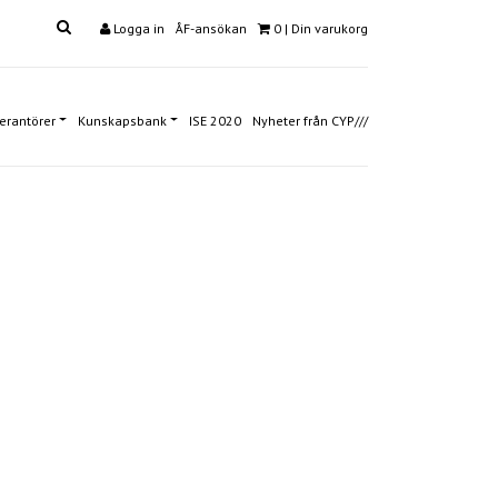
Logga in
ÅF-ansökan
0
| Din varukorg
erantörer
Kunskapsbank
ISE 2020
Nyheter från CYP///