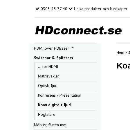
0303-23 77 40
Unika produkter och kunskaper
HDMI över HDBaseT™
Hem
S
Switchar & Splitters
Koa
... för HDMI
Matrisväxlar
Optiskt ljud
Konferens / Presentation
Koax digitalt ljud
Högtalare
Möbler, fästen mm