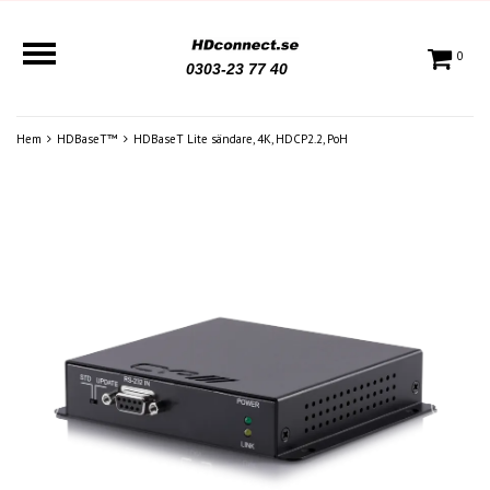
0
0303-23 77 40
Hem
HDBaseT™
HDBaseT Lite sändare, 4K, HDCP2.2, PoH