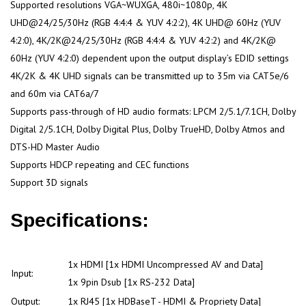
Supported resolutions VGA~WUXGA, 480i~1080p, 4K
UHD@24/25/30Hz (RGB 4:4:4 & YUV 4:2:2), 4K UHD@ 60Hz (YUV
4:2:0), 4K/2K@24/25/30Hz (RGB 4:4:4 & YUV 4:2:2) and 4K/2K@
60Hz (YUV 4:2:0) dependent upon the output display’s EDID settings
4K/2K & 4K UHD signals can be transmitted up to 35m via CAT5e/6
and 60m via CAT6a/7
Supports pass-through of HD audio formats: LPCM 2/5.1/7.1CH, Dolby
Digital 2/5.1CH, Dolby Digital Plus, Dolby TrueHD, Dolby Atmos and
DTS-HD Master Audio
Supports HDCP repeating and CEC functions
Support 3D signals
Specifications:
1x HDMI [1x HDMI Uncompressed AV and Data]
Input:
1x 9pin Dsub [1x RS-232 Data]
Output:
1x RJ45 [1x HDBaseT - HDMI & Propriety Data]