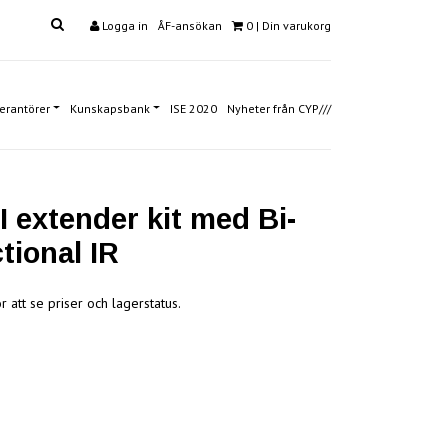
Logga in
ÅF-ansökan
0
| Din varukorg
erantörer
Kunskapsbank
ISE 2020
Nyheter från CYP///
 extender kit med Bi-
tional IR
r att se priser och lagerstatus.