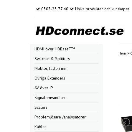
0303-23 77 40
Unika produkter och kunskaper
HDMI över HDBaseT™
Hem
Ö
Switchar & Splitters
Möbler, fästen mm
Övriga Extenders
AV över IP
Signalomvandlare
Scalers
Problemlösare /analysatorer
Kablar