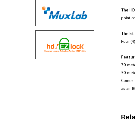
The HDM
point co
The kit
Four (4
Featur
70 mete
50 mete
Comes w
as an I
Rela