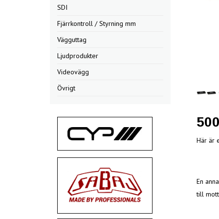
SDI
Fjärrkontroll / Styrning mm
Vägguttag
Ljudprodukter
Videovägg
Övrigt
50
Här är 
En anna
till mo