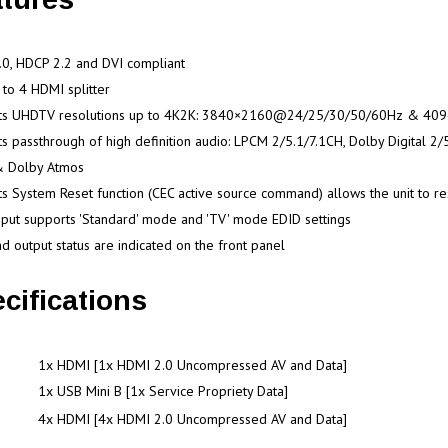
0, HDCP 2.2 and DVI compliant
to 4 HDMI splitter
ts UHDTV resolutions up to 4K2K: 3840×2160@24/25/30/50/60Hz & 4
s passthrough of high definition audio: LPCM 2/5.1/7.1CH, Dolby Digital 
& Dolby Atmos
s System Reset function (CEC active source command) allows the unit to res
put supports 'Standard' mode and 'TV' mode EDID settings
nd output status are indicated on the front panel
cifications
1x HDMI [1x HDMI 2.0 Uncompressed AV and Data]
1x USB Mini B [1x Service Propriety Data]
4x HDMI [4x HDMI 2.0 Uncompressed AV and Data]