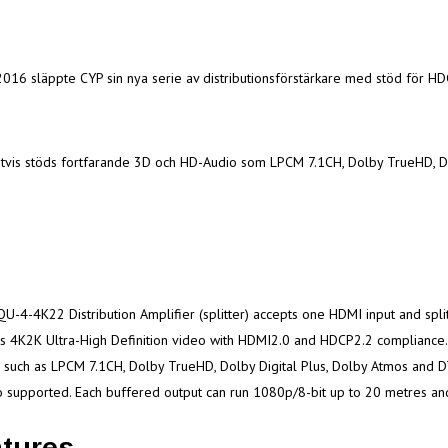
016 släppte CYP sin nya serie av distributionsförstärkare med stöd för H
gtvis stöds fortfarande 3D och HD-Audio som LPCM 7.1CH, Dolby TrueHD, D
U-4-4K22 Distribution Amplifier (splitter) accepts one HDMI input and splits 
s 4K2K Ultra-High Definition video with HDMI2.0 and HDCP2.2 compliance. I
 such as LPCM 7.1CH, Dolby TrueHD, Dolby Digital Plus, Dolby Atmos and 
o supported. Each buffered output can run 1080p/8-bit up to 20 metres an
tures