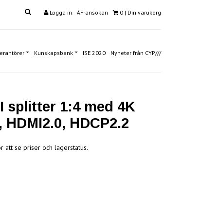
Logga in
ÅF-ansökan
0
| Din varukorg
erantörer
Kunskapsbank
ISE 2020
Nyheter från CYP///
 splitter 1:4 med 4K
 HDMI2.0, HDCP2.2
r att se priser och lagerstatus.