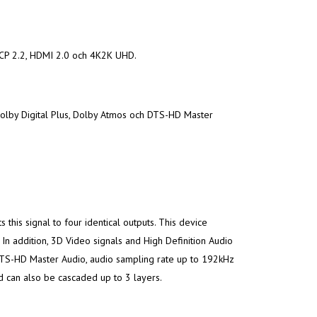
DCP 2.2, HDMI 2.0 och 4K2K UHD.
olby Digital Plus, Dolby Atmos och DTS-HD Master
this signal to four identical outputs. This device
n addition, 3D Video signals and High Definition Audio
DTS-HD Master Audio, audio sampling rate up to 192kHz
d can also be cascaded up to 3 layers.