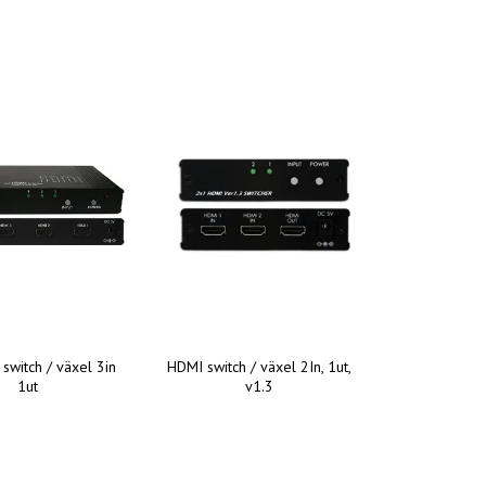
switch / växel 3in
HDMI switch / växel 2In, 1ut,
1ut
v1.3