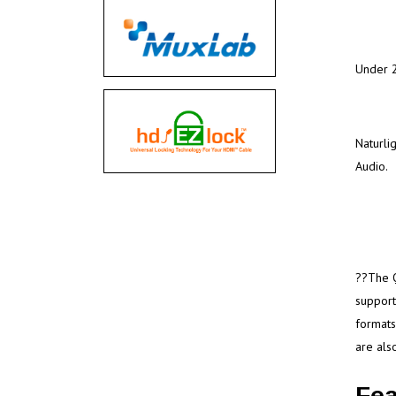
Under 2
Naturli
Audio.
??The Q
support
formats
are als
Fea