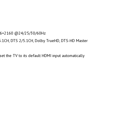
096×2160 @24/25/30/60Hz
2/5.1CH, DTS 2/5.1CH, Dolby TrueHD, DTS-HD Master
et the TV to its default HDMI input automatically