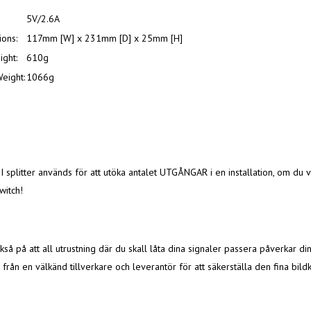
5V/2.6A
ons:
117mm [W] x 231mm [D] x 25mm [H]
ight:
610g
eight:
1066g
 splitter används för att utöka antalet UTGÅNGAR i en installation, om du vi
witch!
kså på att all utrustning där du skall låta dina signaler passera påverkar di
från en välkänd tillverkare och leverantör för att säkerställa den fina bil