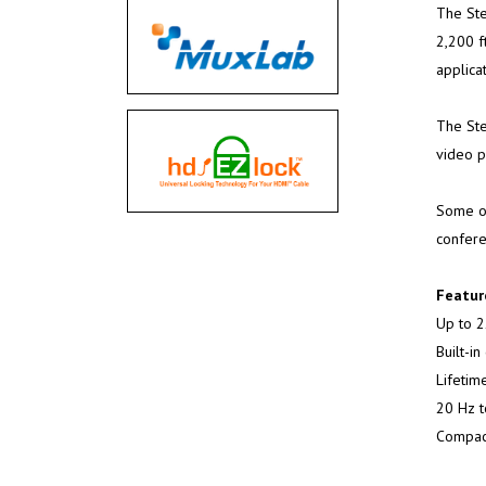
The Ste
2,200 f
applica
The Ste
video p
Some of
confere
Featur
Up to 2
Built-i
Lifetim
20 Hz t
Compact