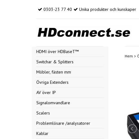
0303-23 77 40
Unika produkter och kunskaper
HDMI över HDBaseT™
Hem
Ö
Switchar & Splitters
Möbler, fästen mm
Övriga Extenders
AV över IP
Signalomvandlare
Scalers
Problemlösare /analysatorer
Kablar