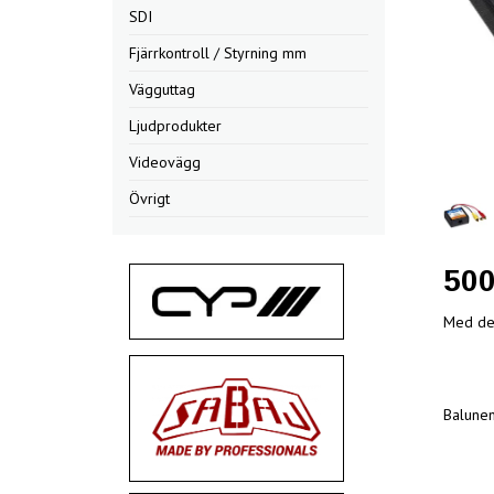
SDI
Fjärrkontroll / Styrning mm
Vägguttag
Ljudprodukter
Videovägg
Övrigt
50
Med den
Balune