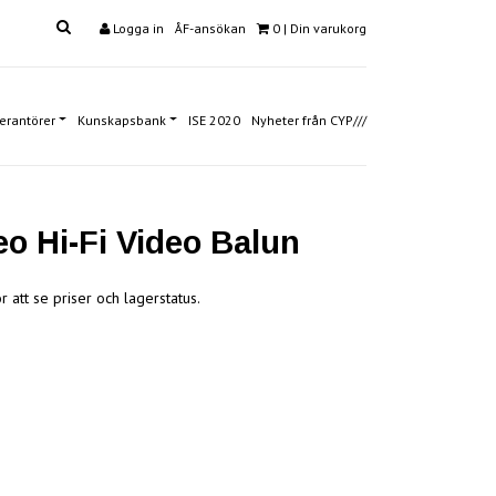
Logga in
ÅF-ansökan
0
| Din varukorg
erantörer
Kunskapsbank
ISE 2020
Nyheter från CYP///
eo Hi-Fi Video Balun
r att se priser och lagerstatus.