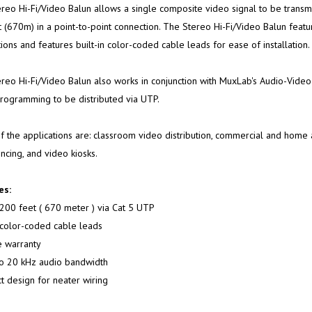
reo Hi-Fi/Video Balun allows a single composite video signal to be transmi
t (670m) in a point-to-point connection. The Stereo Hi-Fi/Video Balun featu
tions and features built-in color-coded cable leads for ease of installation.
reo Hi-Fi/Video Balun also works in conjunction with MuxLab's Audio-Video
rogramming to be distributed via UTP.
 the applications are: classroom video distribution, commercial and home a
ncing, and video kiosks.
es:
200 feet ( 670 meter ) via Cat 5 UTP
n color-coded cable leads
e warranty
o 20 kHz audio bandwidth
 design for neater wiring