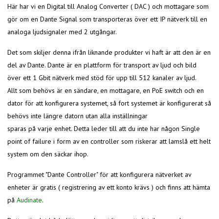
Här har vi en Digital till Analog Converter ( DAC ) och mottagare som
gör om en Dante Signal som transporteras över ett IP nätverk till en
analoga ljudsignaler med 2 utgångar.
Det som skiljer denna ifrån liknande produkter vi haft är att den är en
del av Dante. Dante är en plattform för transport av ljud och bild
över ett 1 Gbit nätverk med stöd för upp till 512 kanaler av ljud.
Allt som behövs är en sändare, en mottagare, en PoE switch och en
dator för att konfigurera systemet, så fort systemet är konfigurerat så
behövs inte längre datorn utan alla inställningar
sparas på varje enhet. Detta leder till att du inte har någon Single
point of failure i form av en controller som riskerar att lamslå ett helt
system om den säckar ihop.
Programmet "Dante Controller" för att konfigurera nätverket av
enheter är gratis ( registrering av ett konto krävs ) och finns att hämta
på
Audinate
.